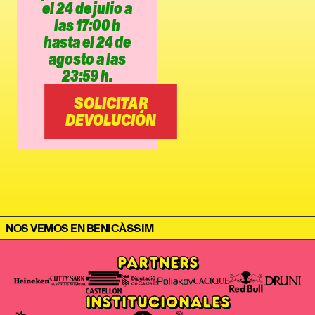
el 24 de julio a
las
17:00 h
hasta el
24
de
agosto a las
23:59 h.
SOLICITAR
DEVOLUCIÓN
NOS VEMOS EN BENICÀSSIM
PARTNERS
INSTITUCIONALES