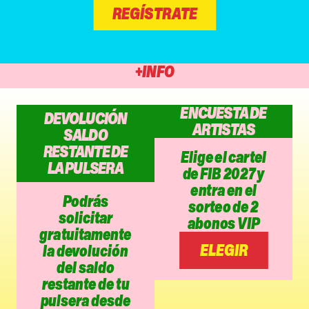
REGÍSTRATE
+INFO
ENCUESTA DE
DEVOLUCIÓN
ARTISTAS
SALDO
RESTANTE DE
Elige el cartel
LA PULSERA
de FIB 2027 y
entra en el
Podrás
sorteo de 2
solicitar
abonos VIP
gratuitamente
ELEGIR
la devolución
del saldo
restante de tu
pulsera desde